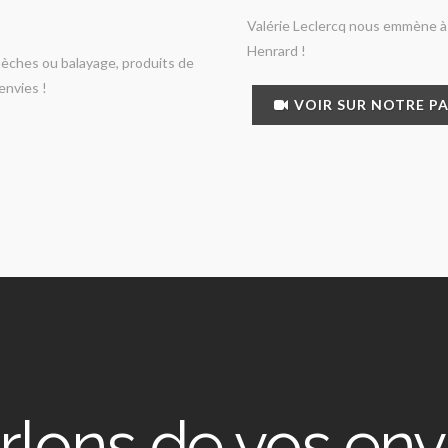
Valérie Leclercq nous emmène à
Henrard !
mèches ou balayage, produits de
envies !
VOIR SUR NOTRE P
rlons de vos env