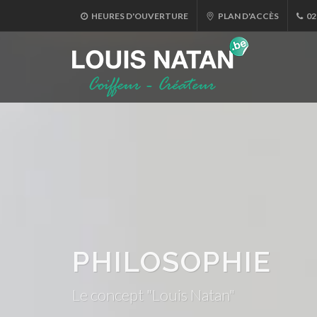
HEURES D'OUVERTURE
PLAN D'ACCÈS
02
PHILOSOPHIE
Le concept "Louis Natan"