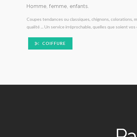
Homme, femme, enfants.
Coupes tendances ou classiques, chignons, colorations, 
qualité ... Un service irréprochable, quelles que soient vos 
COIFFURE
Pa