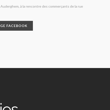
 Auderghem, à la rencontre des commerçants de la rue
AGE FACEBOOK
ies