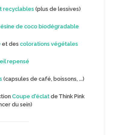
et recyclables
(plus de lessives)
 résine de coco biodégradable
O
et des
colorations végétales
eil repensé
s
(capsules de café, boissons, ...)
ction
Coupe d'éclat
de Think Pink
ncer du sein)